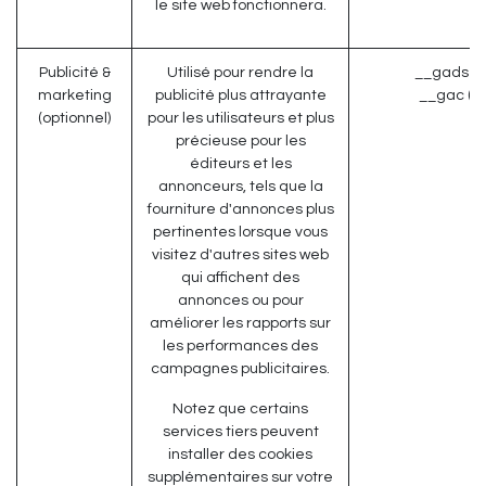
le site web fonctionnera.
Publicité &
Utilisé pour rendre la
__gads (G
marketing
publicité plus attrayante
__gac (G
(optionnel)
pour les utilisateurs et plus
précieuse pour les
éditeurs et les
annonceurs, tels que la
fourniture d'annonces plus
pertinentes lorsque vous
visitez d'autres sites web
qui affichent des
annonces ou pour
améliorer les rapports sur
les performances des
campagnes publicitaires.
Notez que certains
services tiers peuvent
installer des cookies
supplémentaires sur votre