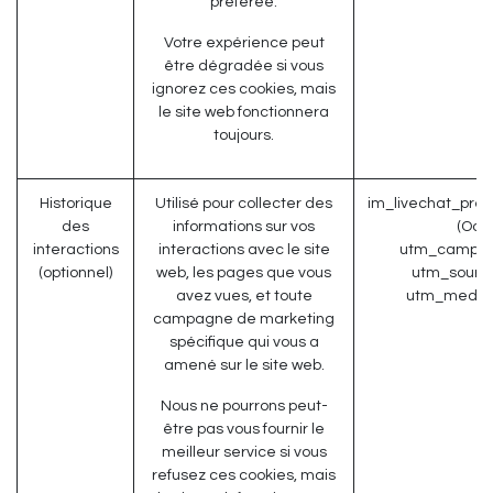
préférée.
Votre expérience peut
être dégradée si vous
ignorez ces cookies, mais
le site web fonctionnera
toujours.
Historique
Utilisé pour collecter des
im_livechat_prev
des
informations sur vos
(Odo
interactions
interactions avec le site
utm_campaig
(optionnel)
web, les pages que vous
utm_source
avez vues, et toute
utm_medium
campagne de marketing
spécifique qui vous a
amené sur le site web.
Nous ne pourrons peut-
être pas vous fournir le
meilleur service si vous
refusez ces cookies, mais