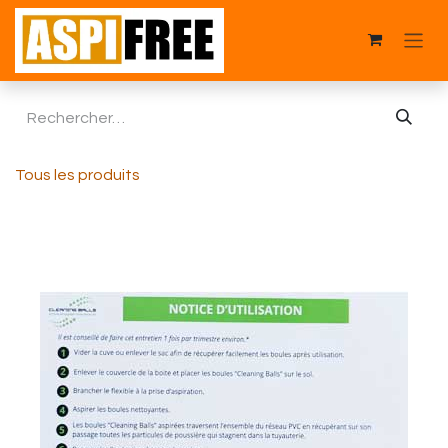
Se rendre au contenu
Tous les produits