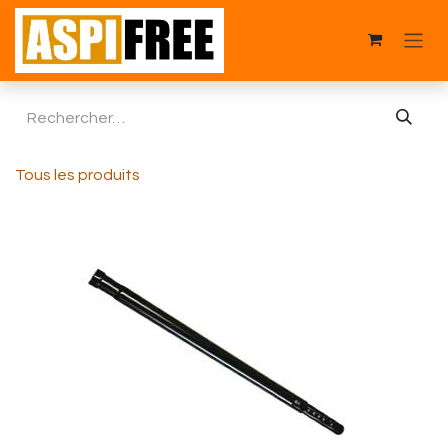
Se rendre au contenu
Tous les produits