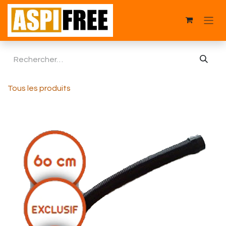
Se rendre au contenu
Tous les produits