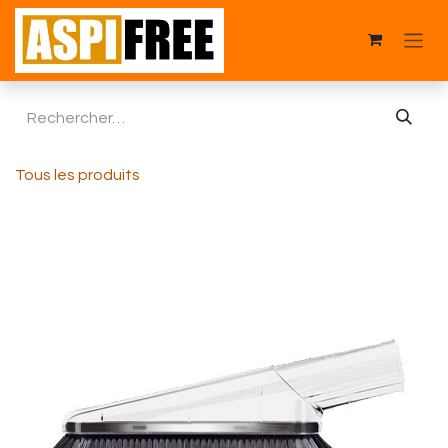
Se rendre au contenu
Tous les produits