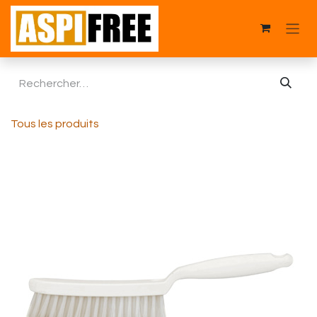
Se rendre au contenu
Tous les produits