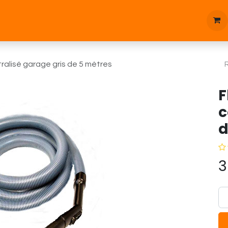
tique
Bonnes affaires
Pièces d'étanchées
Blog
tralisé garage gris de 5 mètres
F
c
d
3