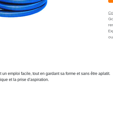
Co
Ga
re
Ex
ou
 un emploi facile, tout en gardant sa forme et sans être aplatit.
ue et la prise d'aspiration.