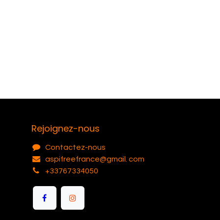
Rejoignez-nous
Contactez-nous
aspifreefrance@gmail. com
+33767334050