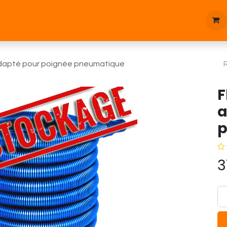
tique
Bonnes affaires
Pièces d'étanchées
Blog
adapté pour poignée pneumatique
F
a
p
3