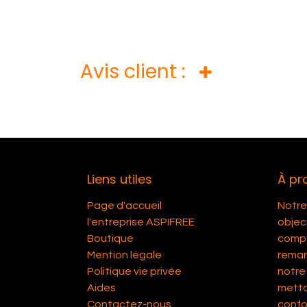
Avis client :
Liens utiles
À pr
Page d'accueil
Notre 
l'entreprise ASPIFREE
object
Boutique
compét
Mention légale
remar
Politique vie privée
notre 
Aides
metta
Contactez-nous
confor