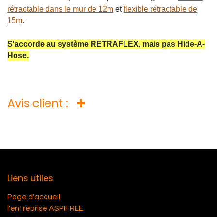
rétractable dans le mur de 12m
et
flexible rétractable de
15m
.
S'accorde au système RETRAFLEX, mais pas Hide-A-
Hose.
Avis client :
Liens utiles
Page d'accueil
l'entreprise ASPIFREE