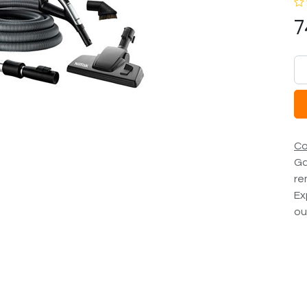
7
Co
Ga
re
Ex
ou