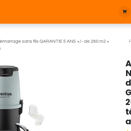
tique
Bonnes affaires
Pièces d'étanchées
Blog
émarrage sans fils GARANTIE 5 ANS +/- de 260 m2 +
s
A
N
d
G
2
t
a