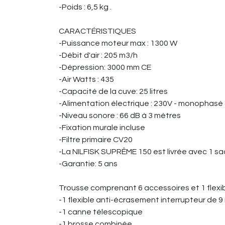
-Poids : 6,5 kg .
CARACTÉRISTIQUES
-Puissance moteur max : 1300 W
-Débit d'air : 205 m3/h
-Dépression: 3000 mm CE
-Air Watts : 435
-Capacité de la cuve: 25 litres
-Alimentation électrique : 230V - monophasé 
-Niveau sonore : 66 dB à 3 mètres
-Fixation murale incluse
-Filtre primaire CV20
-La NILFISK SUPRÊME 150 est livrée avec 1 sac 
-Garantie: 5 ans
Trousse comprenant 6 accessoires et 1 flexib
-1 flexible anti-écrasement interrupteur de 9
-1 canne télescopique
-1 brosse combinée