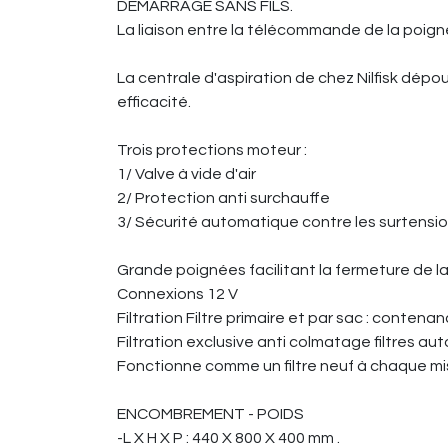
DÉMARRAGE SANS FILS.
La liaison entre la télécommande de la poignée
La centrale d'aspiration de chez Nilfisk dé
efficacité.
Trois protections moteur :
1/ Valve à vide d'air
2/ Protection anti surchauffe
3/ Sécurité automatique contre les surtensi
Grande poignées facilitant la fermeture de l
Connexions 12 V
Filtration Filtre primaire et par sac : contenanc
Filtration exclusive anti colmatage filtres au
Fonctionne comme un filtre neuf à chaque mi
ENCOMBREMENT - POIDS
-L X H X P : 440 X 800 X 400 mm .