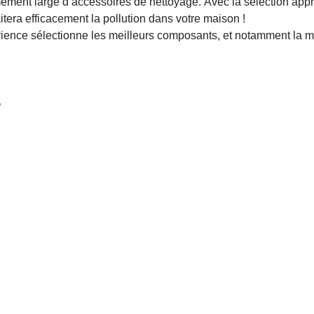
t large d’accessoires de nettoyage. Avec la sélection appro
aitera efficacement la pollution dans votre maison !
périence sélectionne les meilleurs composants, et notamment l
%