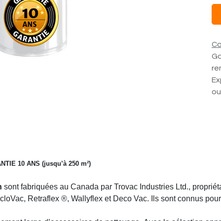
Co
Ga
re
Ex
ou
NTIE 10 ANS (jusqu’à 250 m²)
n
sont fabriquées au Canada par Trovac Industries Ltd., propriét
loVac, Retraflex ®, Wallyflex et Deco Vac. Ils sont connus pour l