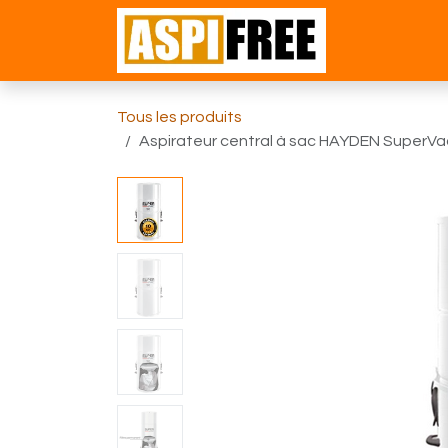
Se rendre au contenu
Accueil
Bou
Tous les produits
Aspirateur central à sac HAYDEN SuperVac