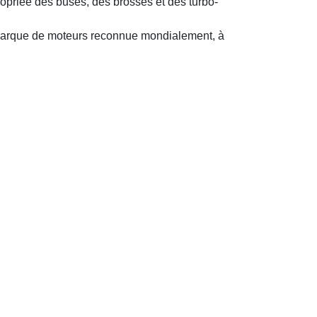
priée des buses, des brosses et des turbo-
a marque de moteurs reconnue mondialement, à