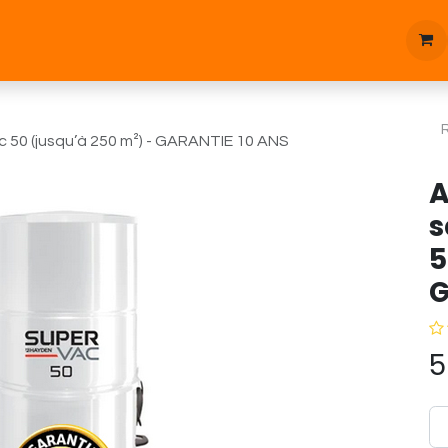
tique
Bonnes affaires
Pièces d'étanchées
Blog
 50 (jusqu’à 250 m²) - GARANTIE 10 ANS
A
s
5
G
5