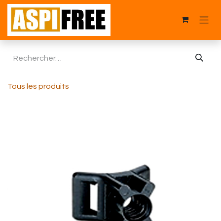
Se rendre au contenu
Tous les produits