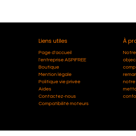
Liens utiles
À pr
Page d'accueil
Notre 
l'entreprise ASPIFREE
object
Boutique
compét
Mention légale
remar
Politique vie privée
notre 
Aides
metta
Contactez-nous
confor
Compatibilité moteurs