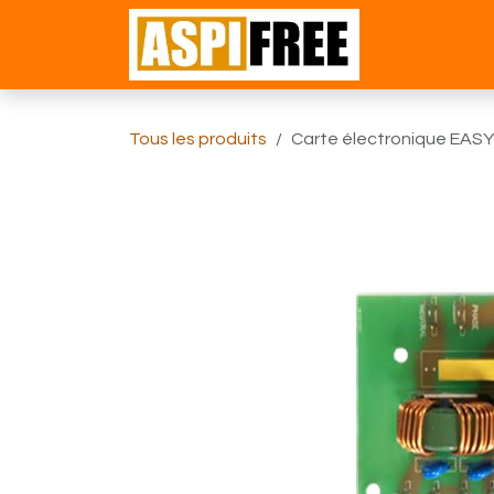
Se rendre au contenu
Accueil
Bou
Tous les produits
Carte électronique EAS