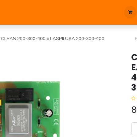
tique
Bonnes affaires
Pièces d'étanchées
Blog
Y CLEAN 200-300-400 et ASPILUSA 200-300-400
C
E
4
3
8