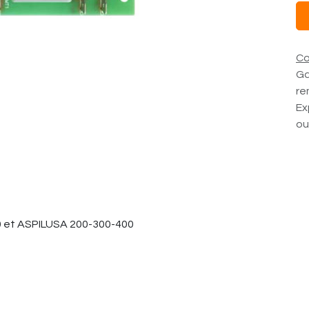
Co
Ga
re
Ex
ou
0 et ASPILUSA 200-300-400