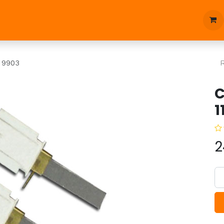
tique
Bonnes affaires
Pièces d'étanchées
Blog
19903
C
1
2