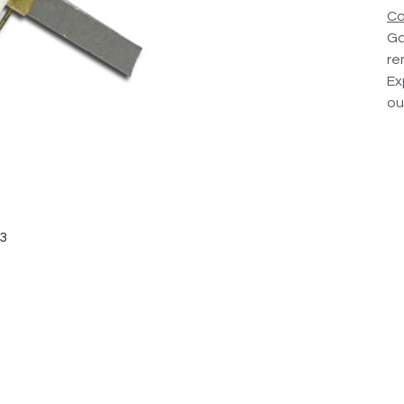
Co
Ga
re
Ex
ou
3