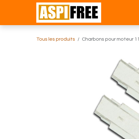
Se rendre au contenu
Accueil
Bou
Tous les produits
Charbons pour moteur 1