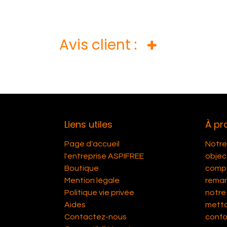
Avis client :
Liens utiles
À pr
Page d'accueil
Notre 
l'entreprise ASPIFREE
object
Boutique
compét
Mention légale
remar
Politique vie privée
notre 
Aides
metta
Contactez-nous
confor