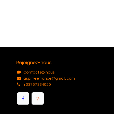
Rejoignez-nous
Contactez-nous
aspifreefrance@gmail. com
+33767334050