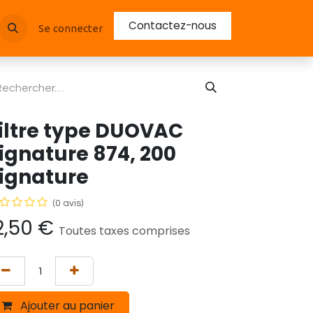
Contactez-nous
Se connecter
iltre type DUOVAC
ignature 874, 200
ignature
(0 avis)
2,50
€
Toutes taxes comprises
Ajouter au panier