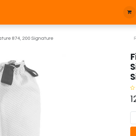
tique
Bonnes affaires
Pièces d'étanchées
Blog
ture 874, 200 Signature
F
S
S
1