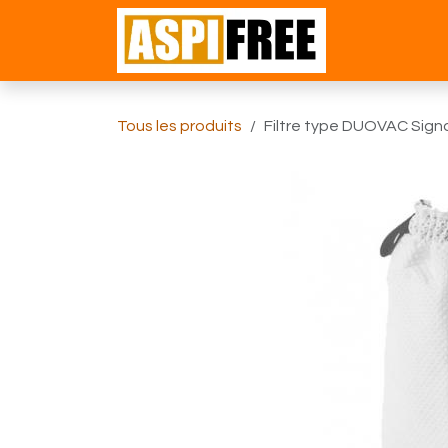
Se rendre au contenu
Accueil
Bou
Tous les produits
Filtre type DUOVAC Signa