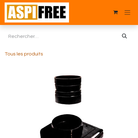
Se rendre au contenu
Tous les produits