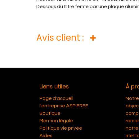
Dessous du filtre fermé par une plaque alumi
Avis client :
Liens utiles
À pr
Page d'accueil
Notre 
l'entreprise ASPIFREE
object
Boutique
compét
Mention légale
remar
Politique vie privée
notre 
Aides
metta