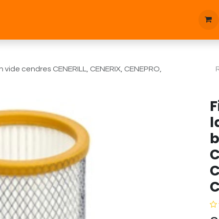
tique
Bonnes affaires
Pièces d'étanchées
Blog
on vide cendres CENERILL, CENERIX, CENEPRO,
F
l
b
C
C
C