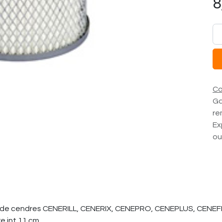
8
Co
Ga
re
Ex
ou
n vide cendres CENERILL, CENERIX, CENEPRO, CENEPLUS, CEN
e int 11 cm