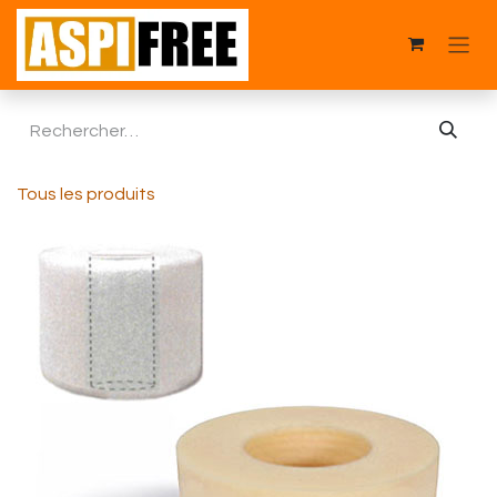
Se rendre au contenu
Tous les produits