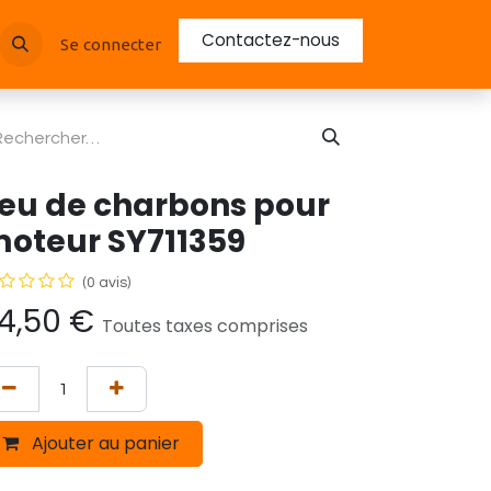
Contactez-nous
Se connecter
eu de charbons pour
oteur SY711359
(0 avis)
4,50
€
Toutes taxes comprises
Ajouter au panier