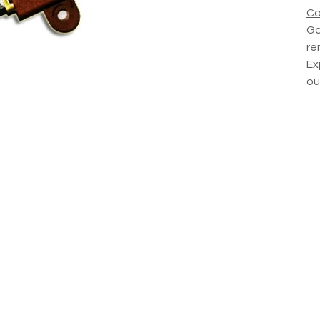
Co
Ga
re
Ex
ou