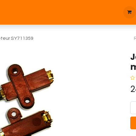
tique
Bonnes affaires
Pièces d'étanchées
Blog
oteur SY711359
J
m
2