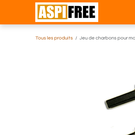
Se rendre au contenu
Accueil
Bou
Tous les produits
Jeu de charbons pour m