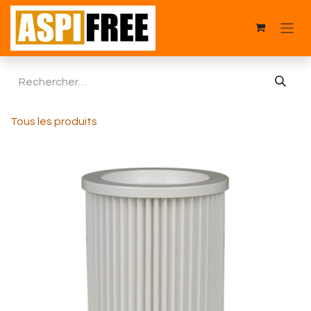
Se rendre au contenu
Tous les produits