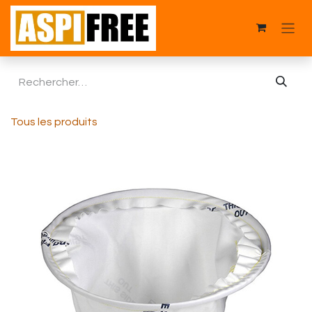
Se rendre au contenu
Tous les produits