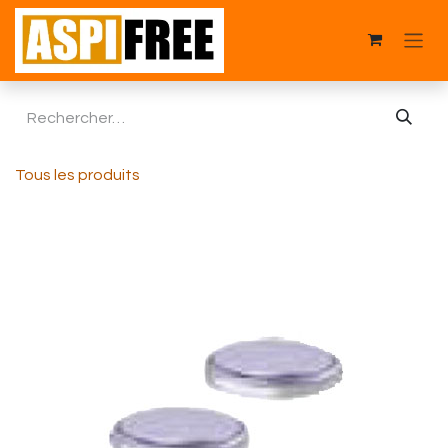
Se rendre au contenu
Tous les produits