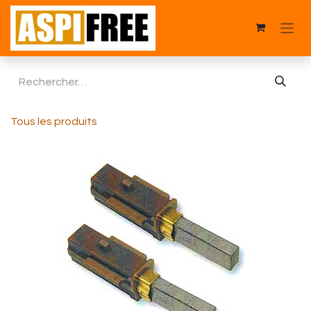
Se rendre au contenu
Tous les produits