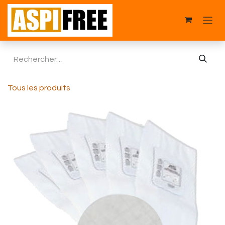
Se rendre au contenu
Tous les produits