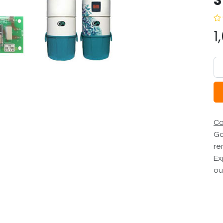
3
1
Co
Ga
re
Ex
ou