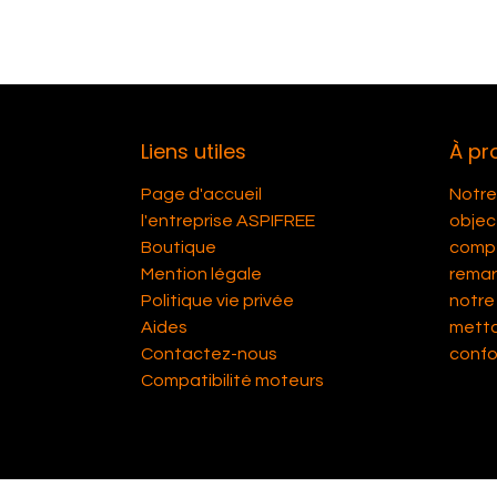
Liens utiles
À pr
Page d'accueil
Notre 
l'entreprise ASPIFREE
object
Boutique
compét
Mention légale
remar
Politique vie privée
notre 
Aides
metta
Contactez-nous
confor
Compatibilité moteurs