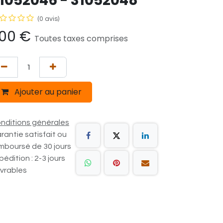
1052046 - 31052048
(0 avis)
,00
€
Toutes taxes comprises
Ajouter au panier
nditions générales
rantie satisfait ou
mboursé de 30 jours
pédition : 2-3 jours
vrables