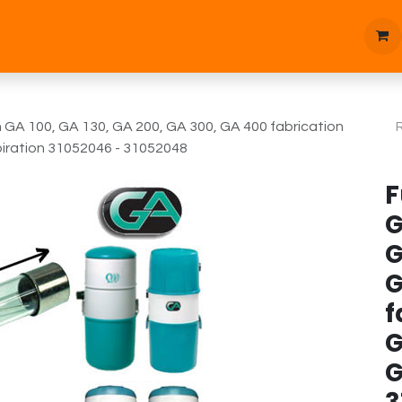
tique
Bonnes affaires
Pièces d'étanchées
Blog
n GA 100, GA 130, GA 200, GA 300, GA 400 fabrication
iration 31052046 - 31052048
F
G
G
G
f
G
G