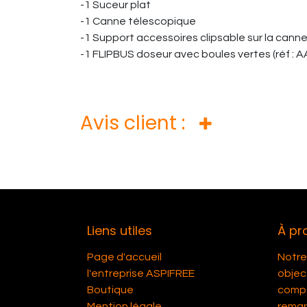
-1 Suceur plat
-1 Canne télescopique
-1 Support accessoires clipsable sur la cann
-1 FLIPBUS doseur avec boules vertes (réf : A
Avis client :
Liens utiles
À pr
Page d'accueil
Notre 
l'entreprise ASPIFREE
object
Boutique
compét
Mention légale
remar