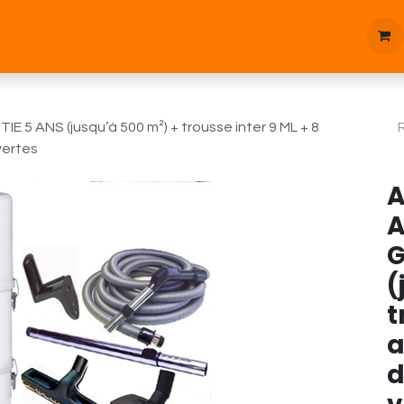
tique
Bonnes affaires
Pièces d'étanchées
Blog
 5 ANS (jusqu’à 500 m²) + trousse inter 9 ML + 8
vertes
A
A
G
(
t
a
d