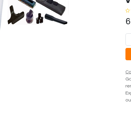
v
6
Co
Ga
re
Ex
ou