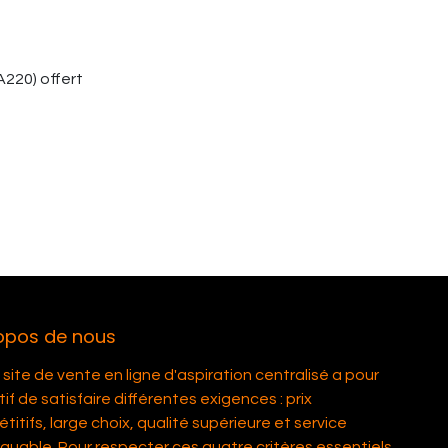
e
A220) offert
opos de nous
site de vente en ligne d'aspiration centralisé a pour
if de satisfaire différentes exigences : prix
itifs, large choix, qualité supérieure et service
quable. Pour respecter ces quatre critères essentiels,