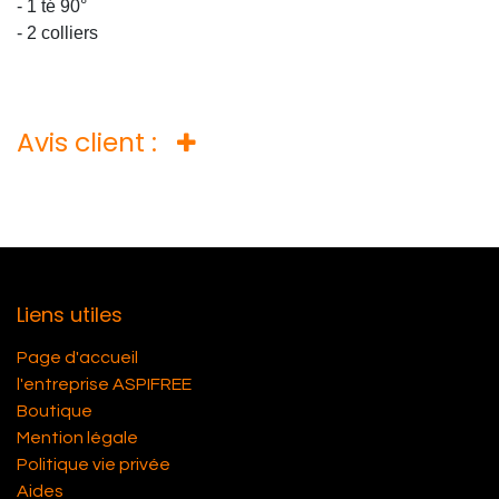
- 1 té 90°
- 2 colliers
Avis client :
Liens utiles
Page d'accueil
l'entreprise ASPIFREE
Boutique
Mention légale
Politique vie privée
Aides