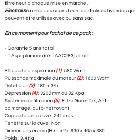
filtre neuf à chaque mise en marche .
Electrolux
a créé des aspirateurs centralisés hybrides qui
peuvent être utilisés avec ou sans sac.
En ce moment pour l'achat de ce pack :
- Garantie 5 ans total
- 1 Aspi-plumeau (réf : AAC283) offert
Efficacité d'aspiration
(1)
: 580 Watt
Puissance maximale du moteur
(2)
: 1600 Watt
Débit d'air
(3)
: 180 m3/h
Dépression
(4)
: 3200 mm ou 32 Kpa
Système de filtration
(5)
: Filtre Gore-Tex, Anti-
colmatage, auto-nettoyant
Capacité de la cuve : 24 Litres
Fenêtre sur la cuve : Non
Dimensions en mm (H x L x P) : 930 x 465 x 380
Poids : 8,4 Kg