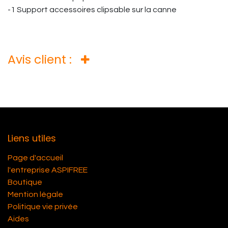
-1 Support accessoires clipsable sur la canne
Avis client :
Liens utiles
Page d'accueil
l'entreprise ASPIFREE
Boutique
Mention légale
Politique vie privée
Aides