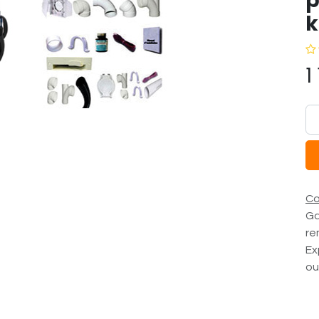
p
k
1
Co
Ga
re
Ex
ou