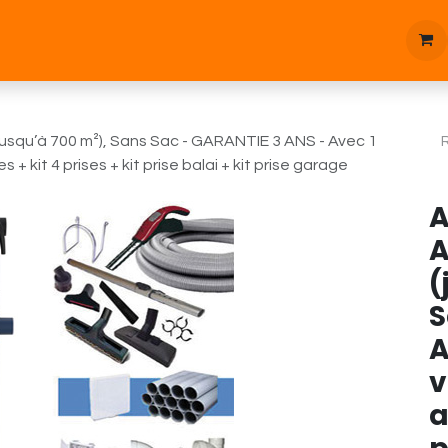
tique
Bonnes affaires
Pièces d'étanchées
Blog
usqu’à 700 m²), Sans Sac - GARANTIE 3 ANS - Avec 1
 + kit 4 prises + kit prise balai + kit prise garage
A
A
(
S
A
v
a