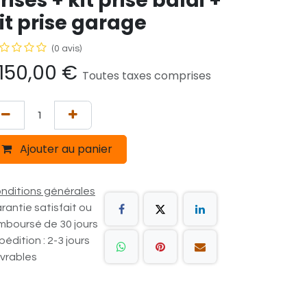
rises + kit prise balai +
it prise garage
(0 avis)
 150,00
€
Toutes taxes comprises
Ajouter au panier
nditions générales
rantie satisfait ou
mboursé de 30 jours
pédition : 2-3 jours
vrables