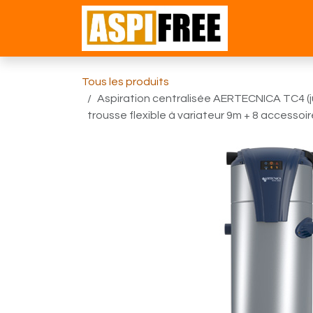
Se rendre au contenu
Accueil
Bou
Tous les produits
Aspiration centralisée AERTECNICA TC4 (j
trousse flexible à variateur 9m + 8 accessoires