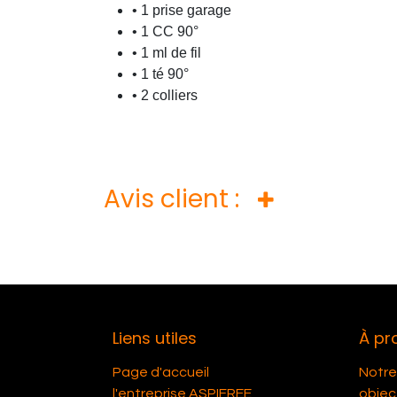
• 1 prise garage
• 1 CC 90°
• 1 ml de fil
• 1 té 90°
• 2 colliers
Avis client :
Liens utiles
À pr
Page d'accueil
Notre 
l'entreprise ASPIFREE
object