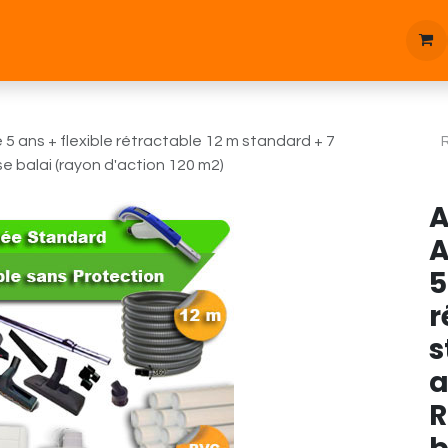
tique
Bonnes affaires
Pièces d'étanchées
Blog
5 ans + flexible rétractable 12 m standard + 7
se balai (rayon d'action 120 m2)
A
A
5
r
s
a
R