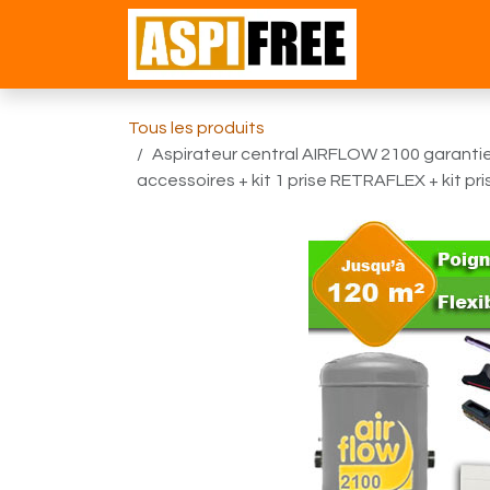
Se rendre au contenu
Accueil
Bou
Tous les produits
Aspirateur central AIRFLOW 2100 garantie 
accessoires + kit 1 prise RETRAFLEX + kit pri