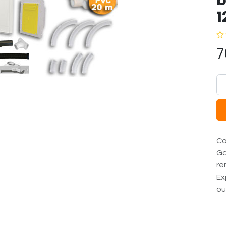
b
1
7
Co
Ga
re
Ex
ou