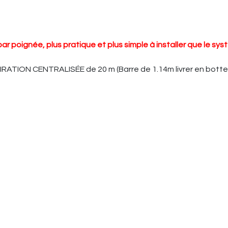
e
oignée, plus pratique et plus simple à installer que le syst
ATION CENTRALISÉE de 20 m (Barre de 1.14m livrer en botte 