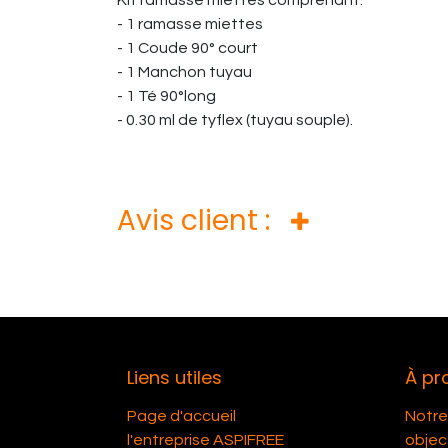
Kit ramasse miettes comprenant:
- 1 ramasse miettes
- 1 Coude 90° court
- 1 Manchon tuyau
- 1 Té 90°long
- 0.30 ml de tyflex (tuyau souple).
Avis client :
Liens utiles
À pr
Page d'accueil
Notre 
l'entreprise ASPIFREE
object