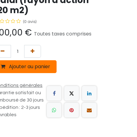
alai (rayon d'action
20 m2)
(0 avis)
00,00
€
Toutes taxes comprises
Ajouter au panier
nditions générales
rantie satisfait ou
mboursé de 30 jours
pédition : 2-3 jours
vrables