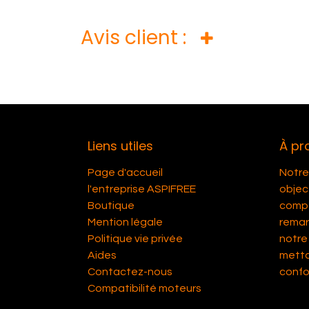
Avis client :
Liens utiles
À pr
Page d'accueil
Notre 
l'entreprise ASPIFREE
object
Boutique
compét
Mention légale
remar
Politique vie privée
notre 
Aides
metta
Contactez-nous
confor
Compatibilité moteurs