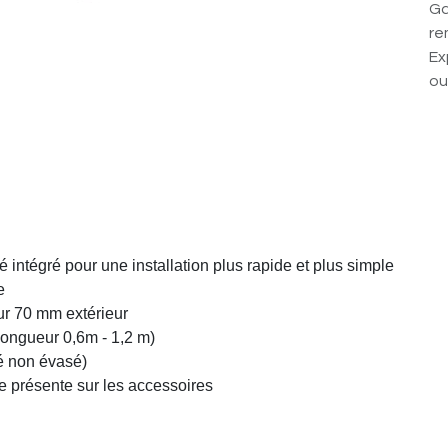
Ga
re
Ex
ou
é intégré pour une installation plus rapide et plus simple
e
ur 70 mm extérieur
longueur 0,6m - 1,2 m)
té non évasé)
he présente sur les accessoires