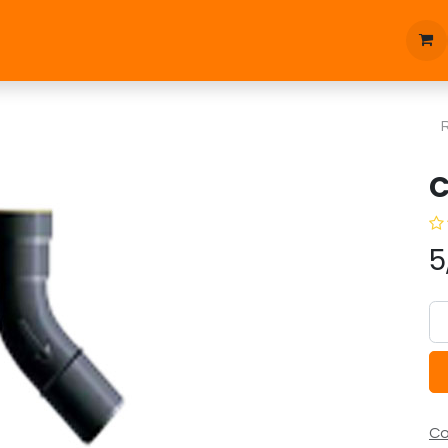
tique
Bonnes affaires
Pièces d'étanchées
Blog
C
5
Co