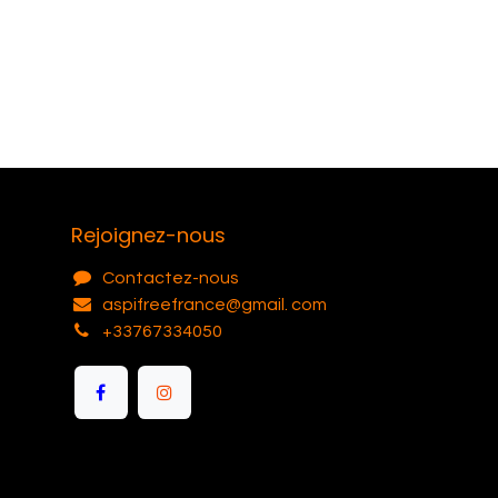
Rejoignez-nous
Contactez-nous
aspifreefrance@gmail. com
+33767334050