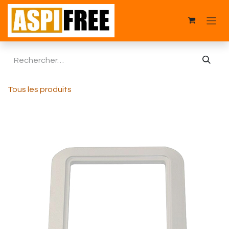
Se rendre au contenu
Tous les produits