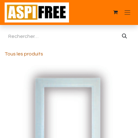
Se rendre au contenu
Tous les produits