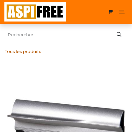
Se rendre au contenu
Tous les produits