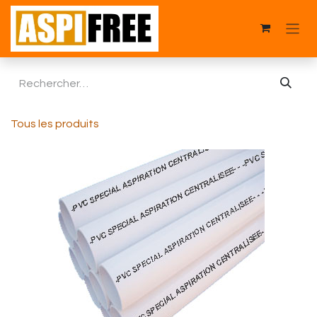
Se rendre au contenu
Tous les produits