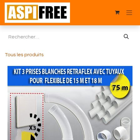
Se rendre au contenu
Tous les produits