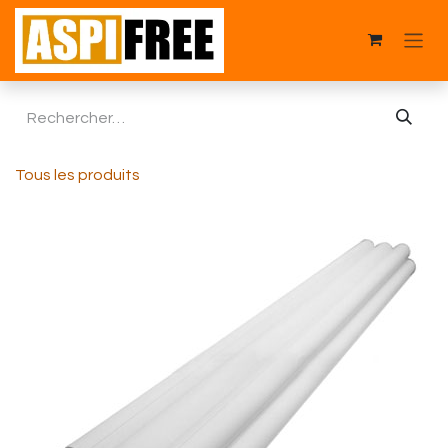
Se rendre au contenu
Tous les produits