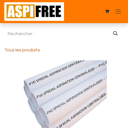
Se rendre au contenu
Tous les produits