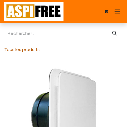
Se rendre au contenu
Tous les produits