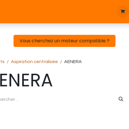
tique
Bonnes affaires
Pièces d'étanchées
Blog
Vous cherchez un moteur compatible ?
its
Aspiration centralisée
AENERA
ENERA