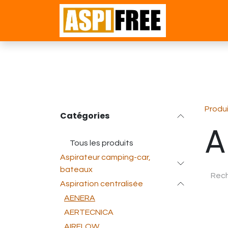
Se rendre au contenu
Accueil
Bou
Produ
Catégories
A
Tous les produits
Aspirateur camping-car,
bateaux
Aspiration centralisée
AENERA
AERTECNICA
AIRFLOW