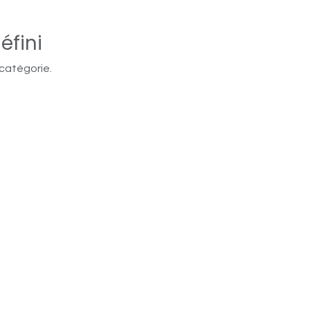
éfini
 catégorie.