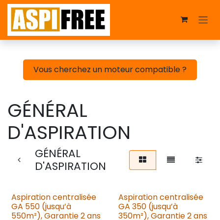
Se rendre au contenu
Vous cherchez un moteur compatible ?
GÉNÉRAL
D'ASPIRATION
GÉNÉRAL
D'ASPIRATION
Aspiration centralisée
Aspiration centralisée
GA 550 (jusqu’à
GA 350 (jusqu’à
550m²), Garantie 2 ans
350m²), Garantie 2 ans