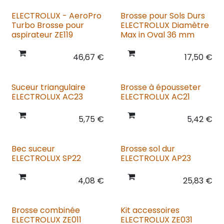
ELECTROLUX - AeroPro
Brosse pour Sols Durs
Turbo Brosse pour
ELECTROLUX Diamètre
aspirateur ZE119
Max in Oval 36 mm
46,67
€
17,50
€
Suceur triangulaire
Brosse à épousseter
ELECTROLUX AC23
ELECTROLUX AC21
5,75
€
5,42
€
Bec suceur
Brosse sol dur
ELECTROLUX SP22
ELECTROLUX AP23
4,08
€
25,83
€
Brosse combinée
Kit accessoires
ELECTROLUX ZE011
ELECTROLUX ZE031