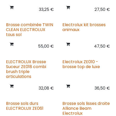
33,25
€
27,50
€
Brosse combinée TWIN
Electrolux kit brosses
CLEAN ELECTROLUX
animaux
tous sol
55,00
€
47,50
€
ELECTROLUX Brosse
Electrolux ZE010 -
Suceur ZE018 combi
brosse top de luxe
brush triple
articulations
32,08
€
36,50
€
Brosse sols durs
Brosse sols lisses droite
ELECTROLUX ZE061
Alliance Beam
Electrolux