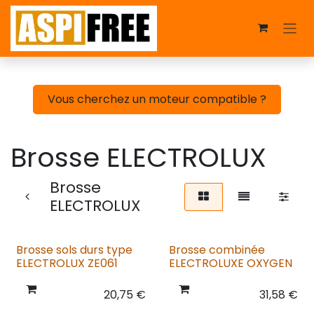
Se rendre au contenu
Vous cherchez un moteur compatible ?
Brosse ELECTROLUX
Brosse
ELECTROLUX
Brosse sols durs type
Brosse combinée
ELECTROLUX ZE061
ELECTROLUXE OXYGEN
20,75
€
31,58
€