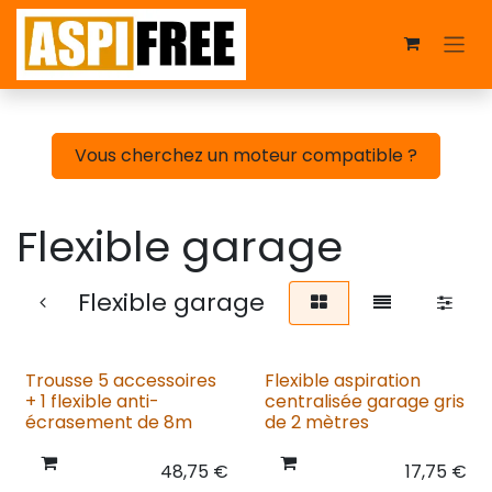
Se rendre au contenu
Vous cherchez un moteur compatible ?
Flexible garage
Flexible garage
Trousse 5 accessoires
Flexible aspiration
+ 1 flexible anti-
centralisée garage gris
écrasement de 8m
de 2 mètres
48,75
€
17,75
€