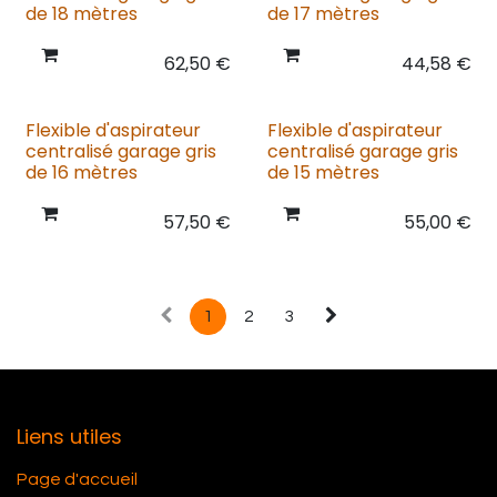
de 18 mètres
de 17 mètres
62,50
€
44,58
€
Flexible d'aspirateur
Flexible d'aspirateur
centralisé garage gris
centralisé garage gris
de 16 mètres
de 15 mètres
57,50
€
55,00
€
1
2
3
Liens utiles
Page d'accueil