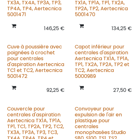
TX3A, TX4A, TP3A, TP3,
TX1A, TP1A, TP1, TX2A,
TP4A, TP4, Aertecnica
TP2A, TP2, Aertecnica
5001471
5001470
146,25
€
134,25
€
Cuve à poussière avec
Capot inférieur pour
poignées à crochet
centrales d'aspiration
pour centrales
Aertecnica TX1A, TP1A,
d'aspiration Aertecnica
TP1, TX2A, TP2A, TP2 et
TC1 et TC2, Aertecnica
TC2, Aertecnica
5001472
5000989
92,25
€
27,50
€
Couvercle pour
Convoyeur pour
centrales d'aspiration
expulsion de l'air en
Aertecnica TX1A, TP1A,
plastique pour
TP1, TC1, TP2A, TP2, TC2,
centrales
TX3A, TP3A, TP3, TC3,
monophasées Studio
TX4A, TP4A, TP4 et
S80, S100, TS1, TS2,