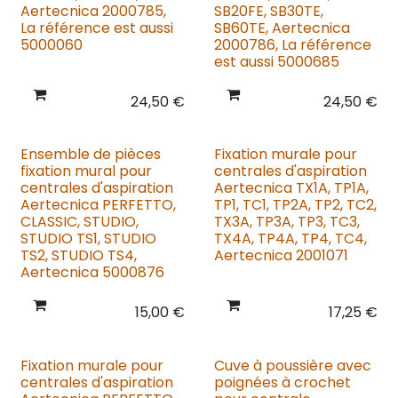
Aertecnica 2000785,
SB20FE, SB30TE,
La référence est aussi
SB60TE, Aertecnica
5000060
2000786, La référence
est aussi 5000685
24,50
€
24,50
€
Ensemble de pièces
Fixation murale pour
fixation mural pour
centrales d'aspiration
centrales d'aspiration
Aertecnica TX1A, TP1A,
Aertecnica PERFETTO,
TP1, TC1, TP2A, TP2, TC2,
CLASSIC, STUDIO,
TX3A, TP3A, TP3, TC3,
STUDIO TS1, STUDIO
TX4A, TP4A, TP4, TC4,
TS2, STUDIO TS4,
Aertecnica 2001071
Aertecnica 5000876
15,00
€
17,25
€
Fixation murale pour
Cuve à poussière avec
centrales d'aspiration
poignées à crochet