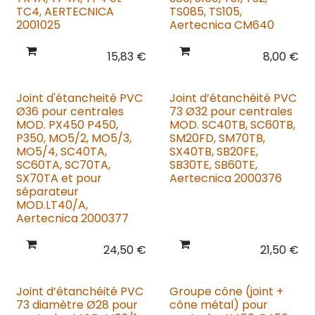
TC4, AERTECNICA
TS085, TS105,
2001025
Aertecnica CM640
15,83
€
8,00
€
Joint d'étancheité PVC
Joint d’étanchéité PVC
Ø36 pour centrales
73 Ø32 pour centrales
MOD. PX450 P450,
MOD. SC40TB, SC60TB,
P350, MO5/2, MO5/3,
SM20FD, SM70TB,
MO5/4, SC40TA,
SX40TB, SB20FE,
SC60TA, SC70TA,
SB30TE, SB60TE,
SX70TA et pour
Aertecnica 2000376
séparateur
MOD.LT40/A,
Aertecnica 2000377
24,50
€
21,50
€
Joint d’étanchéité PVC
Groupe cône (joint +
73 diamètre Ø28 pour
cône métal) pour