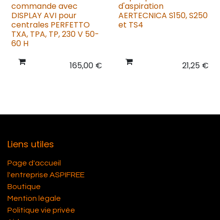
commande avec
d'aspiration
DISPLAY AVI pour
AERTECNICA S150, S250
centrales PERFETTO
et TS4
TXA, TPA, TP, 230 V 50-
60 H
165,00
€
21,25
€
Liens utiles
Page d'accueil
l'entreprise ASPIFREE
Boutique
Mention légale
Politique vie privée