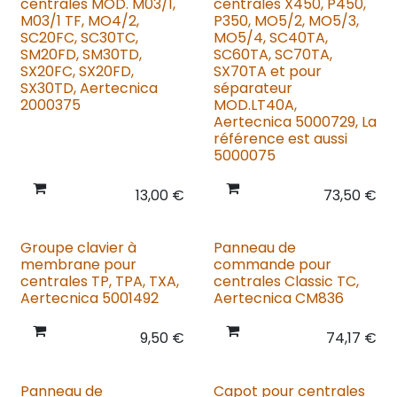
centrales MOD. M03/1,
centrales X450, P450,
M03/1 TF, MO4/2,
P350, MO5/2, MO5/3,
SC20FC, SC30TC,
MO5/4, SC40TA,
SM20FD, SM30TD,
SC60TA, SC70TA,
SX20FC, SX20FD,
SX70TA et pour
SX30TD, Aertecnica
séparateur
2000375
MOD.LT40A,
Aertecnica 5000729, La
référence est aussi
5000075
13,00
€
73,50
€
Groupe clavier à
Panneau de
membrane pour
commande pour
centrales TP, TPA, TXA,
centrales Classic TC,
Aertecnica 5001492
Aertecnica CM836
9,50
€
74,17
€
Panneau de
Capot pour centrales