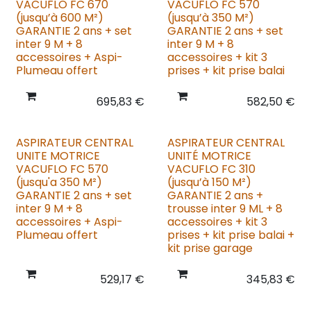
VACUFLO FC 670
VACUFLO FC 570
(jusqu’à 600 M²)
(jusqu’à 350 M²)
GARANTIE 2 ans + set
GARANTIE 2 ans + set
inter 9 M + 8
inter 9 M + 8
accessoires + Aspi-
accessoires + kit 3
Plumeau offert
prises + kit prise balai
695,83
€
582,50
€
ASPIRATEUR CENTRAL
ASPIRATEUR CENTRAL
UNITE MOTRICE
UNITÉ MOTRICE
VACUFLO FC 570
VACUFLO FC 310
(jusqu'a 350 M²)
(jusqu’à 150 M²)
GARANTIE 2 ans + set
GARANTIE 2 ans +
inter 9 M + 8
trousse inter 9 ML + 8
accessoires + Aspi-
accessoires + kit 3
Plumeau offert
prises + kit prise balai +
kit prise garage
529,17
€
345,83
€