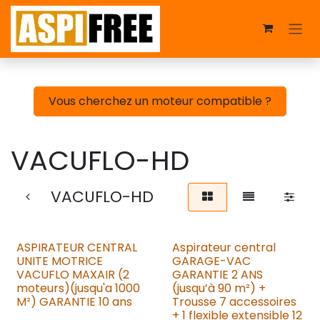
Se rendre au contenu
Vous cherchez un moteur compatible ?
VACUFLO-HD
VACUFLO-HD
ASPIRATEUR CENTRAL
Aspirateur central
UNITE MOTRICE
GARAGE-VAC
VACUFLO MAXAIR (2
GARANTIE 2 ANS
moteurs)(jusqu'a 1000
(jusqu’à 90 m²) +
M²) GARANTIE 10 ans
Trousse 7 accessoires
+ 1 flexible extensible 12