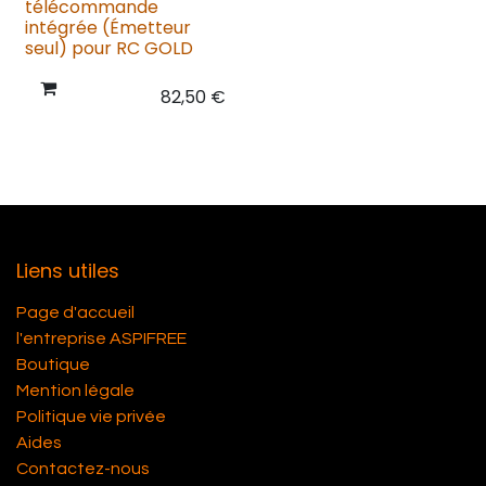
télécommande
intégrée (Émetteur
seul) pour RC GOLD
82,50
€
Liens utiles
Page d'accueil
l'entreprise ASPIFREE
Boutique
Mention légale
Politique vie privée
Aides
Contactez-nous