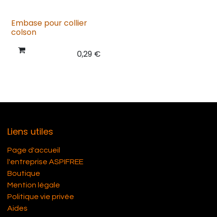
Embase pour collier
colson
0,29
€
Liens utiles
Page d'accueil
l'entreprise ASPIFREE
Boutique
Mention légale
Politique vie privée
Aides