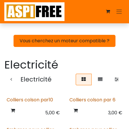
Se rendre au contenu
Vous cherchez un moteur compatible ?
Electricité
Electricité
Colliers colson par10
Colliers colson par 6
5,00
€
3,00
€