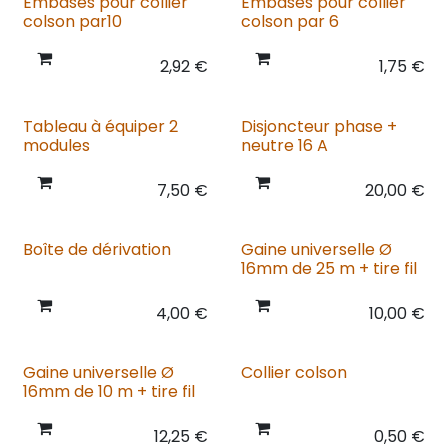
Embases pour collier
Embases pour collier
colson par10
colson par 6
2,92
€
1,75
€
Tableau à équiper 2
Disjoncteur phase +
modules
neutre 16 A
7,50
€
20,00
€
Boîte de dérivation
Gaine universelle Ø
16mm de 25 m + tire fil
4,00
€
10,00
€
Gaine universelle Ø
Collier colson
16mm de 10 m + tire fil
12,25
€
0,50
€